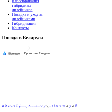
Классификация
гибридных
лилейников
Посадка и уход за
лилейниками
Гибридизация
Контакты
Погода в Беларуси
a
b
c
d
e
f
g
h
i
j
k
l
m
n
o
p
q
r
s
t
u
v
w
x
y
z
#