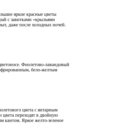
Большие яркие красные цветы
рай с завитками «крыльями
рыт, даже после холодных ночей.
а цветоносе. Фиолетово-лавандовый
гофрированным, бело-желтым
-фиолетового цвета с янтарным
и цвета переходят в двойную
ым кантом. Я
ркое желто-зеленое