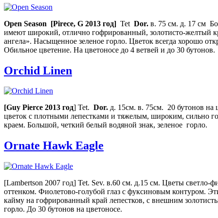
Open Season
[
Pirece, G 2013 год
]
Tet
Dor.
в. 75 см. д. 17 см 
имеют широкий, отлично гофрированный, золотисто-желтый к
ангела». Насыщенное зеленое горло. Цветок всегда хорошо отк
Обильное цветение. На цветоносе до 4 ветвей и до 30 бутонов.
Orchid Linen
[Guy Pierce 2013
год
] Tet.
Dor
.
д. 15см. в. 75см. 20 бутонов н
цветок с плотными лепестками и тяжелым, широким, сильно 
краем. Большой, четкий белый водяной знак, зеленое горло.
Ornate Hawk Eagle
[Lambertson 2007 год]
Tet. Sev. в.60 см. д.15 см. Цветы светло
оттенком. Фиолетово-голубой глаз с фуксиновым контуром. Эт
кайму на гофрированный край лепестков, с внешним золотист
горло.
До 30 бутонов на цветоносе.