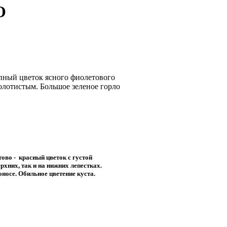
O
рупный цветок ясного фиолетового
олотистым. Большое зеленое горло
етово - красный цветок с густой
рхних, так и на нижних лепестках.
носе. Обильное цветение куста.