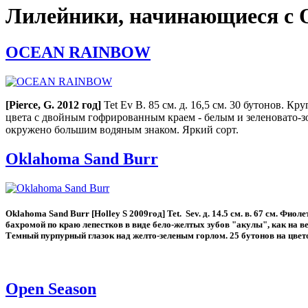
Лилейники, начинающиеся с 
OCEAN RAINBOW
[
Pierce,
G. 2012 год]
Tet Ev В. 85 см. д. 16,5 см. 30 бутонов. К
цвета с двойным гофрированным краем - белым и зеленовато-з
окружено большим водяным знаком. Яркий сорт.
Oklahoma Sand Burr
Oklahoma Sand Burr [Holley S 2009год] Tet. Sev. д. 14.5 см. в. 67 см. Фиол
бахромой по краю лепестков в виде бело-желтых зубов "акулы", как на ве
Темный пурпурный глазок над желто-зеленым горлом. 25 бутонов на цвето
Open Season