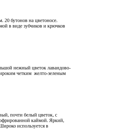
5см. 20 бутонов на цветоносе.
мой в виде зубчиков и крючков
Большой нежный цветок лавандово-
 широким четким желто-зеленым
мовый, почти белый цветок, с
гофрированной каймой. Яркий,
 Широко используется в