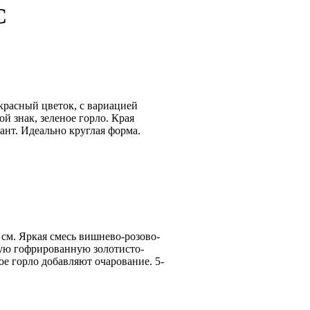
C
й красный цветок, с вариацией
й знак, зеленое горло. Края
ант. Идеально круглая форма.
 16 см. Яркая смесь вишнево-розово-
ную гофрированную золотисто-
ое горло добавляют очарование. 5-