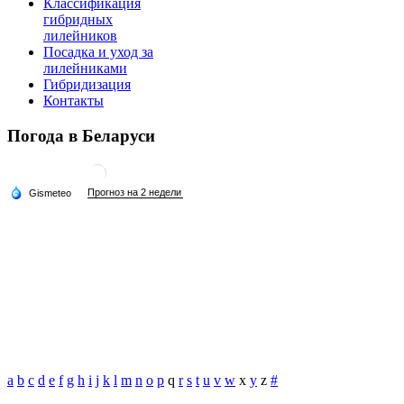
Классификация
гибридных
лилейников
Посадка и уход за
лилейниками
Гибридизация
Контакты
Погода в Беларуси
a
b
c
d
e
f
g
h
i
j
k
l
m
n
o
p
q
r
s
t
u
v
w
x
y
z
#