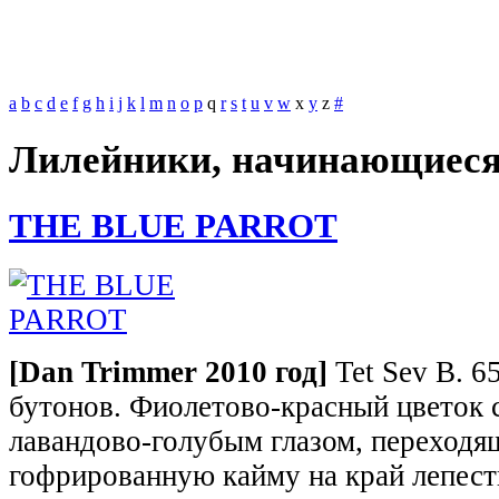
a
b
c
d
e
f
g
h
i
j
k
l
m
n
o
p
q
r
s
t
u
v
w
x
y
z
#
Лилейники, начинающиеся
THE BLUE PARROT
[Dan Trimmer 2010 год
]
Tet Sev В. 65
бутонов. Фиолетово-красный цветок 
лавандово-голубым глазом, переходя
гофрированную кайму на край лепест